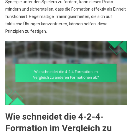
Synergie unter den Spielern zu fördern, kann dieses Risiko
mindern und sicherstellen, dass die Formation effektiv als Einheit
funktioniert. Regelmäßige Trainingseinheiten, die sich auf
taktische Übungen konzentrieren, können helfen, diese
Prinzipien zu festigen.
Wie schneidet die 4-2-4-
Formation im Vergleich zu