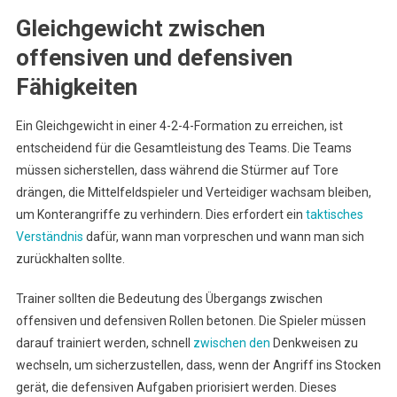
Gleichgewicht zwischen
offensiven und defensiven
Fähigkeiten
Ein Gleichgewicht in einer 4-2-4-Formation zu erreichen, ist
entscheidend für die Gesamtleistung des Teams. Die Teams
müssen sicherstellen, dass während die Stürmer auf Tore
drängen, die Mittelfeldspieler und Verteidiger wachsam bleiben,
um Konterangriffe zu verhindern. Dies erfordert ein
taktisches
Verständnis
dafür, wann man vorpreschen und wann man sich
zurückhalten sollte.
Trainer sollten die Bedeutung des Übergangs zwischen
offensiven und defensiven Rollen betonen. Die Spieler müssen
darauf trainiert werden, schnell
zwischen den
Denkweisen zu
wechseln, um sicherzustellen, dass, wenn der Angriff ins Stocken
gerät, die defensiven Aufgaben priorisiert werden. Dieses