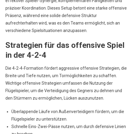
effektiver Spieler-Synergie, komplementären Fähigkeiten und
präziser Koordination. Dieses Setup betont eine starke offensive
Präsenz, während eine solide defensive Struktur
aufrechterhalten wird, was es den Teams ermöglicht, sich an
verschiedene Spielsituationen anzupassen.
Strategien für das offensive Spiel
in der 4-2-4
Die 4-2-4-Formation fördert aggressive offensive Strategien, die
Breite und Tiefe nutzen, um Tormöglichkeiten zu schaffen.
Wichtige offensive Strategien umfassen die Nutzung der
Flügelspieler, um die Verteidigung des Gegners zu dehnen und
den Stürmern zu ermöglichen, Lücken auszunutzen.
Überlappende Läufe von Außenverteidigern fördern, um die
Flügelspieler zu unterstützen.
Schnelle Eins-Zwei-Pässe nutzen, um durch defensive Linien