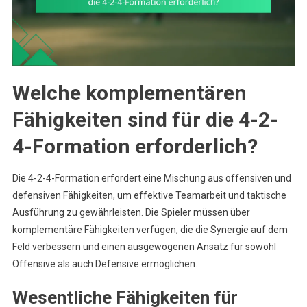
Welche komplementären
Fähigkeiten sind für die 4-2-
4-Formation erforderlich?
Die 4-2-4-Formation erfordert eine Mischung aus offensiven und
defensiven Fähigkeiten, um effektive Teamarbeit und taktische
Ausführung zu gewährleisten. Die Spieler müssen über
komplementäre Fähigkeiten verfügen, die die Synergie auf dem
Feld verbessern und einen ausgewogenen Ansatz für sowohl
Offensive als auch Defensive ermöglichen.
Wesentliche Fähigkeiten für