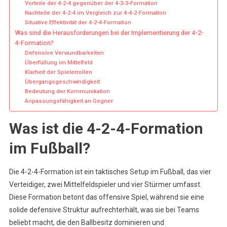
Vorteile der 4-2-4 gegenüber der 4-3-3-Formation
Nachteile der 4-2-4 im Vergleich zur 4-4-2-Formation
Situative Effektivität der 4-2-4-Formation
Was sind die Herausforderungen bei der Implementierung der 4-2-
4-Formation?
Defensive Verwundbarkeiten
Überfüllung im Mittelfeld
Klarheit der Spielerrollen
Übergangsgeschwindigkeit
Bedeutung der Kommunikation
Anpassungsfähigkeit an Gegner
Was ist die 4-2-4-Formation
im Fußball?
Die 4-2-4-Formation ist ein taktisches Setup im Fußball, das vier
Verteidiger, zwei Mittelfeldspieler und vier Stürmer umfasst.
Diese Formation betont das offensive Spiel, während sie eine
solide defensive Struktur aufrechterhält, was sie bei Teams
beliebt macht, die den Ballbesitz dominieren und