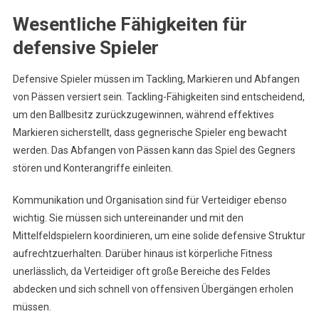
Wesentliche Fähigkeiten für
defensive Spieler
Defensive Spieler müssen im Tackling, Markieren und Abfangen
von Pässen versiert sein. Tackling-Fähigkeiten sind entscheidend,
um den Ballbesitz zurückzugewinnen, während effektives
Markieren sicherstellt, dass gegnerische Spieler eng bewacht
werden. Das Abfangen von Pässen kann das Spiel des Gegners
stören und Konterangriffe einleiten.
Kommunikation und Organisation sind für Verteidiger ebenso
wichtig. Sie müssen sich untereinander und mit den
Mittelfeldspielern koordinieren, um eine solide defensive Struktur
aufrechtzuerhalten. Darüber hinaus ist körperliche Fitness
unerlässlich, da Verteidiger oft große Bereiche des Feldes
abdecken und sich schnell von offensiven Übergängen erholen
müssen.