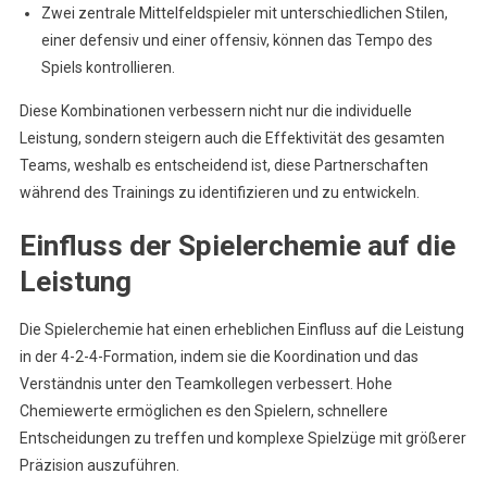
Zwei zentrale Mittelfeldspieler mit unterschiedlichen Stilen,
einer defensiv und einer offensiv, können das Tempo des
Spiels kontrollieren.
Diese Kombinationen verbessern nicht nur die individuelle
Leistung, sondern steigern auch die Effektivität des gesamten
Teams, weshalb es entscheidend ist, diese Partnerschaften
während des Trainings zu identifizieren und zu entwickeln.
Einfluss der Spielerchemie auf die
Leistung
Die Spielerchemie hat einen erheblichen Einfluss auf die Leistung
in der 4-2-4-Formation, indem sie die Koordination und das
Verständnis unter den Teamkollegen verbessert. Hohe
Chemiewerte ermöglichen es den Spielern, schnellere
Entscheidungen zu treffen und komplexe Spielzüge mit größerer
Präzision auszuführen.