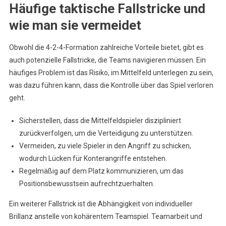
Häufige taktische Fallstricke und
wie man sie vermeidet
Obwohl die 4-2-4-Formation zahlreiche Vorteile bietet, gibt es
auch potenzielle Fallstricke, die Teams navigieren müssen. Ein
häufiges Problem ist das Risiko, im Mittelfeld unterlegen zu sein,
was dazu führen kann, dass die Kontrolle über das Spiel verloren
geht.
Sicherstellen, dass die Mittelfeldspieler diszipliniert
zurückverfolgen, um die Verteidigung zu unterstützen.
Vermeiden, zu viele Spieler in den Angriff zu schicken,
wodurch Lücken für Konterangriffe entstehen.
Regelmäßig auf dem Platz kommunizieren, um das
Positionsbewusstsein aufrechtzuerhalten.
Ein weiterer Fallstrick ist die Abhängigkeit von individueller
Brillanz anstelle von kohärentem Teamspiel. Teamarbeit und