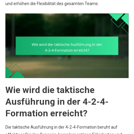
und erhöhen die Flexibilität des gesamten Teams.
Wie wird die taktische
Ausführung in der 4-2-4-
Formation erreicht?
Die taktische Ausführung in der 4-2-4-Formation beruht auf