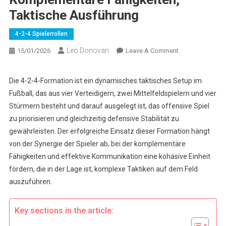
Taktische Ausführung
4-2-4 Spielerrollen
Leo Donovan
On
15/01/2026
Leave A Comment
4-
2-
Die 4-2-4-Formation ist ein dynamisches taktisches Setup im
4
Fußball, das aus vier Verteidigern, zwei Mittelfeldspielern und vier
Formation:
Stürmern besteht und darauf ausgelegt ist, das offensive Spiel
Spieler-
zu priorisieren und gleichzeitig defensive Stabilität zu
Synergie,
gewährleisten. Der erfolgreiche Einsatz dieser Formation hängt
Komplementäre
Fähigkeiten,
von der Synergie der Spieler ab, bei der komplementäre
Taktische
Fähigkeiten und effektive Kommunikation eine kohäsive Einheit
Ausführung
fördern, die in der Lage ist, komplexe Taktiken auf dem Feld
auszuführen.
Key sections in the article: