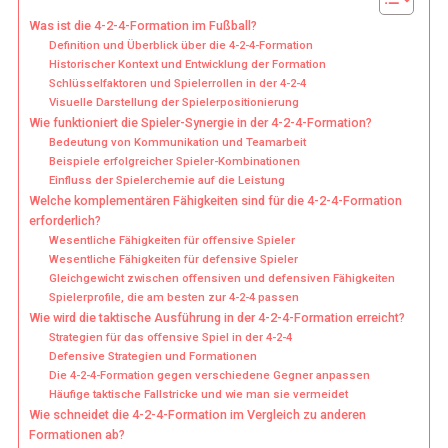
Was ist die 4-2-4-Formation im Fußball?
Definition und Überblick über die 4-2-4-Formation
Historischer Kontext und Entwicklung der Formation
Schlüsselfaktoren und Spielerrollen in der 4-2-4
Visuelle Darstellung der Spielerpositionierung
Wie funktioniert die Spieler-Synergie in der 4-2-4-Formation?
Bedeutung von Kommunikation und Teamarbeit
Beispiele erfolgreicher Spieler-Kombinationen
Einfluss der Spielerchemie auf die Leistung
Welche komplementären Fähigkeiten sind für die 4-2-4-Formation
erforderlich?
Wesentliche Fähigkeiten für offensive Spieler
Wesentliche Fähigkeiten für defensive Spieler
Gleichgewicht zwischen offensiven und defensiven Fähigkeiten
Spielerprofile, die am besten zur 4-2-4 passen
Wie wird die taktische Ausführung in der 4-2-4-Formation erreicht?
Strategien für das offensive Spiel in der 4-2-4
Defensive Strategien und Formationen
Die 4-2-4-Formation gegen verschiedene Gegner anpassen
Häufige taktische Fallstricke und wie man sie vermeidet
Wie schneidet die 4-2-4-Formation im Vergleich zu anderen
Formationen ab?