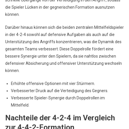
die Spieler Lücken in der gegnerischen Formation ausnutzen
können.
Darüber hinaus können sich die beiden zentralen Mittelfeldspieler
in der 4-2-4 sowohl auf defensive Aufgaben als auch auf die
Unterstützung des Angriffs konzentrieren, was die Dynamik des
gesamten Teams verbessert. Diese Doppelrolle fördert eine
bessere Synergie unter den Spielern, da sie nahtlos zwischen
defensiver Absicherung und offensiver Unterstützung wechseln
können.
Erhöhte offensive Optionen mit vier Stürmern.
Verbesserter Druck auf die Verteidigung des Gegners.
Verbesserte Spieler-Synergie durch Doppelrollen im
Mittelfeld.
Nachteile der 4-2-4 im Vergleich
zur 4-4-2-Formation