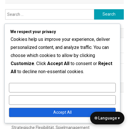
Search
for:
We respect your privacy
KATEGORIEN
Cookies help us improve your experience, deliver
personalized content, and analyze traffic. You can
4-2-4 Spielerrollen
choose which cookies to allow by clicking
4-2-4 Spielsystem-Strategien
Customize
. Click
Accept All
to consent or
Reject
4-2-4 Taktische Vorteile
All
to decline non-essential cookies.
NEUESTE BEITRÄGE
Customize
Reject All
4-2-4 Formation: Innenverteidigerrollen, Zuordnungen im
Deckungsverhalten, Ballverteilung
Accept All
🌐 Language ▾
4-2-4 Formation: Anpassungsfähigkeit an Gegner,
Strategische Flexibilität, Spielmanagement