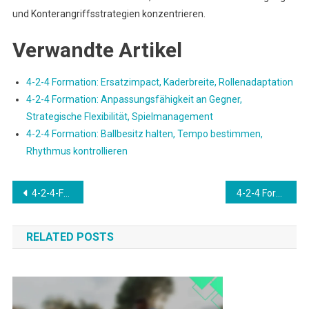
und Konterangriffsstrategien konzentrieren.
Verwandte Artikel
4-2-4 Formation: Ersatzimpact, Kaderbreite, Rollenadaptation
4-2-4 Formation: Anpassungsfähigkeit an Gegner,
Strategische Flexibilität, Spielmanagement
4-2-4 Formation: Ballbesitz halten, Tempo bestimmen,
Rhythmus kontrollieren
Post
4-2-4-Formation Strategien: Angriffsformationen, Defensivstruktur, Übergangsspiel
4-2-4 Formation: Konterbedrohungen, Geschwindigkeit im Übergang, Ausnutzung von Schwächen
navigation
RELATED POSTS